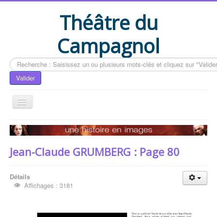
Théâtre du
Campagnol
Rechercher
Valider
Accueil
Le livre du CAMPAGNOL
Jean-Claude GRUMBERG : Page 80
Compléments du livre
Actualités
Détails
Affichages : 3181
Contactez-nous
Vous êtes ici :
Accueil
Le livre du CAMPAGNOL