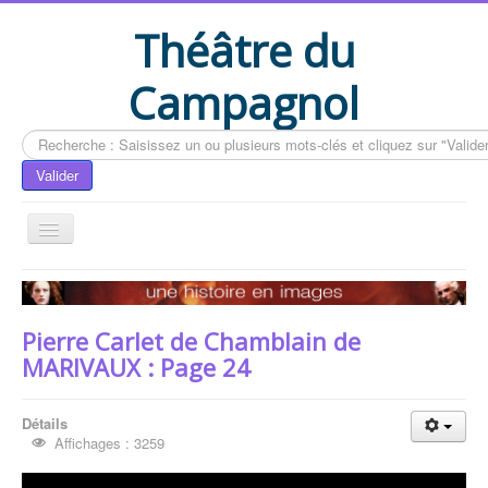
Théâtre du
Campagnol
Rechercher
Valider
Accueil
Le livre du CAMPAGNOL
Pierre Carlet de Chamblain de
Compléments du livre
MARIVAUX : Page 24
Actualités
Détails
Contactez-nous
Affichages : 3259
Vous êtes ici :
Accueil
Le livre du CAMPAGNOL