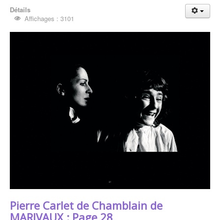
Détails
Affichages : 3101
Pierre Carlet de Chamblain de
MARIVAUX : Page 28