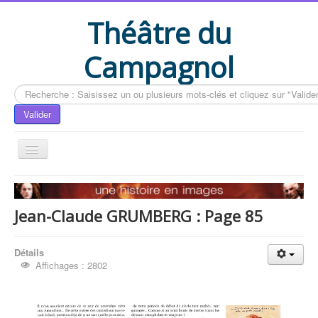
Théâtre du
Campagnol
Rechercher
Valider
Accueil
Le livre du CAMPAGNOL
Jean-Claude GRUMBERG : Page 85
Compléments du livre
Détails
Actualités
Affichages : 2802
Contactez-nous
Vous êtes ici :
Accueil
Le livre du CAMPAGNOL