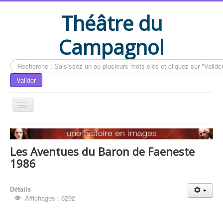
Théâtre du
Campagnol
Rechercher
Valider
Accueil
Le livre du CAMPAGNOL
Les Aventues du Baron de Faeneste
1986
Compléments du livre
Actualités
Détails
Contactez-nous
Affichages : 6292
Vous êtes ici :
Accueil
Compléments du livre