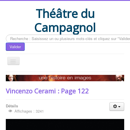
Théâtre du
Campagnol
Rechercher
Valider
Accueil
Le livre du CAMPAGNOL
Vincenzo Cerami : Page 122
Compléments du livre
Actualités
Détails
Affichages : 3241
Contactez-nous
Vous êtes ici :
Accueil
Le livre du CAMPAGNOL