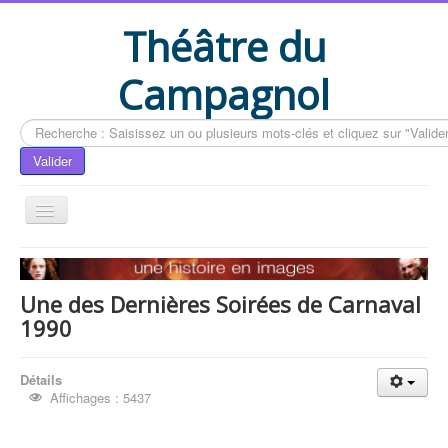
Théâtre du
Campagnol
Rechercher
Valider
Accueil
Le livre du CAMPAGNOL
Une des Dernières Soirées de Carnaval
1990
Compléments du livre
Actualités
Détails
Contactez-nous
Affichages : 5437
Vous êtes ici :
Accueil
Compléments du livre