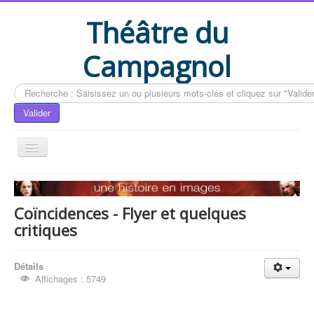
Théâtre du
Campagnol
Rechercher
Valider
Accueil
Le livre du CAMPAGNOL
Coïncidences - Flyer et quelques
critiques
Compléments du livre
Actualités
Détails
Contactez-nous
Affichages : 5749
Vous êtes ici :
Accueil
Compléments du livre