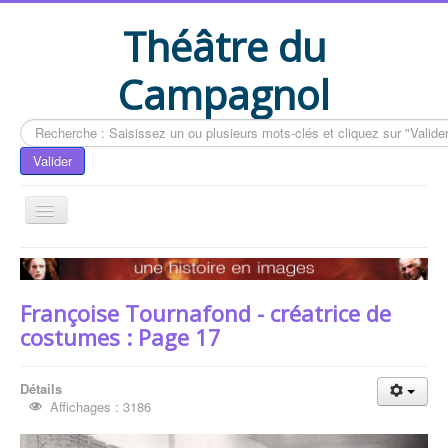
Théâtre du
Campagnol
Rechercher
Valider
Accueil
Le livre du CAMPAGNOL
Françoise Tournafond - créatrice de
Compléments du livre
costumes : Page 17
Actualités
Détails
Contactez-nous
Affichages : 3186
Vous êtes ici :
Accueil
Le livre du CAMPAGNOL