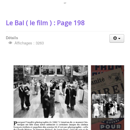
Le Bal ( le film ) : Page 198
Détails
Affichages : 3263