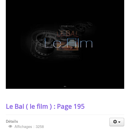
Créations collectives
Le Bal ( le film )
Le Bal ( le film ) : Page 195
Détails
Affichages : 3258