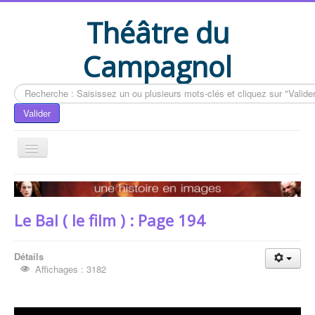
Théâtre du
Campagnol
Rechercher
Valider
Accueil
Le livre du CAMPAGNOL
Le Bal ( le film ) : Page 194
Compléments du livre
Actualités
Détails
Affichages : 3182
Contactez-nous
Vous êtes ici :
Accueil
Le livre du CAMPAGNOL