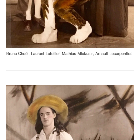
Bruno Choël, Laurent Letellier, Mathias Mlekusz, Arnault Lecarpentier.