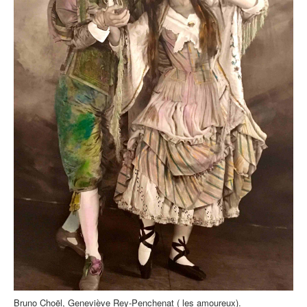
Bruno Choël, Geneviève Rey-Penchenat ( les amoureux).