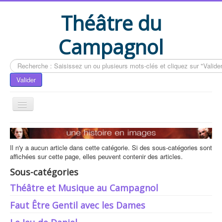
Théâtre du
Campagnol
Rechercher
Valider
Accueil
Le livre du CAMPAGNOL
Il n'y a aucun article dans cette catégorie. Si des sous-catégories sont
affichées sur cette page, elles peuvent contenir des articles.
Compléments du livre
Sous-catégories
Actualités
Théâtre et Musique au Campagnol
Contactez-nous
Faut Être Gentil avec les Dames
Vous êtes ici :
Accueil
Le livre du CAMPAGNOL