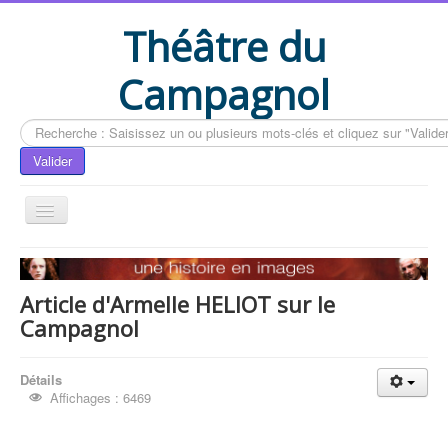
Théâtre du
Campagnol
Rechercher
Valider
Accueil
Le livre du CAMPAGNOL
Article d'Armelle HELIOT sur le
Campagnol
Compléments du livre
Actualités
Détails
Contactez-nous
Affichages : 6469
Vous êtes ici :
Accueil
Compléments du livre