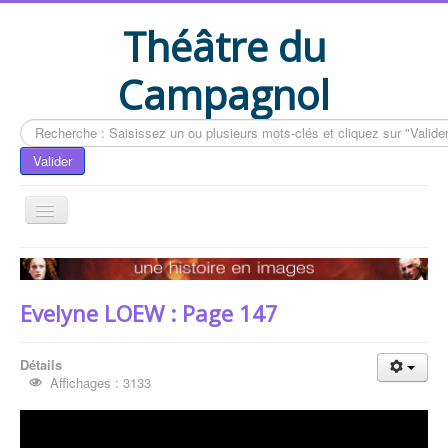
Théâtre du
Campagnol
Rechercher
Valider
Accueil
Le livre du CAMPAGNOL
Evelyne LOEW : Page 147
Compléments du livre
Actualités
Détails
Affichages : 3133
Contactez-nous
Vous êtes ici :
Accueil
Le livre du CAMPAGNOL