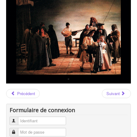
Les Auteurs
Carlo GOLDONI
Carlo GOLDONI : Page 53
Précédent
Suivant
Formulaire de connexion
Identifiant
Mot de passe